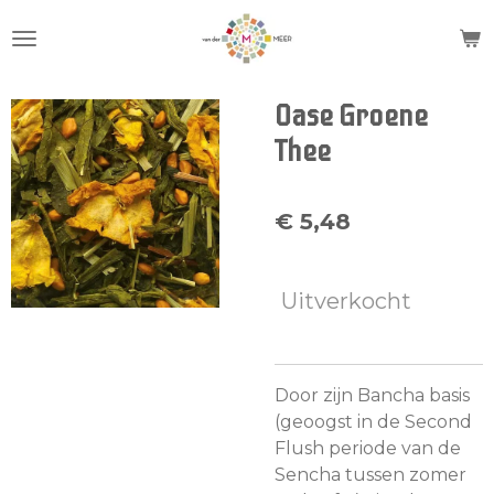
Ga
direct
naar
de
Oase Groene
hoofdinhoud
Thee
€ 5,48
Uitverkocht
Door zijn Bancha basis
(geoogst in de Second
Flush periode van de
Sencha tussen zomer