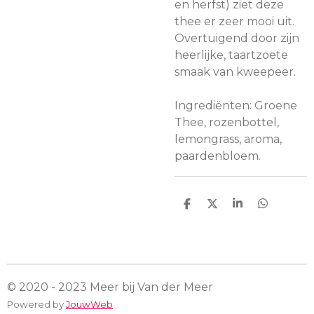
en herfst) ziet deze
thee er zeer mooi uit.
Overtuigend door zijn
heerlijke, taartzoete
smaak van kweepeer.
Ingrediënten: Groene
Thee, rozenbottel,
lemongrass, aroma,
paardenbloem.
D
D
S
D
e
e
h
e
l
e
a
l
e
l
r
e
n
e
n
© 2020 - 2023 Meer bij Van der Meer
Powered by
JouwWeb