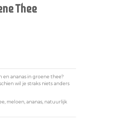
ene Thee
 en ananas in groene thee?
hien wil je straks niets anders
e, meloen, ananas, natuurlijk