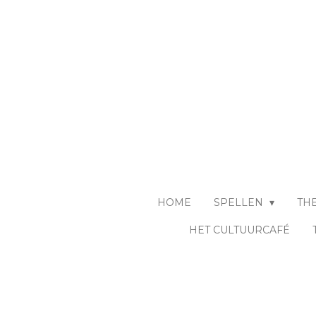
Ga
direct
naar
de
hoofdinhoud
HOME
SPELLEN
TH
HET CULTUURCAFÉ