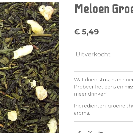
Meloen Gro
€ 5,49
Uitverkocht
Wat doen stukjes meloen
Probeer het eens en missc
meer drinken!
Ingrediënten: groene the
aroma.