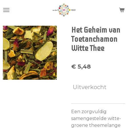
Ga
direct
naar
de
Het Geheim van
hoofdinhoud
Toetanchamon
Witte Thee
€ 5,48
Uitverkocht
Een zorgvuldig
samengestelde witte-
groene theemelange