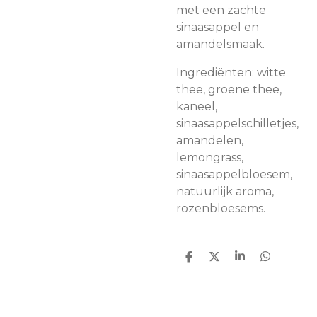
met een zachte
sinaasappel en
amandelsmaak.
Ingrediënten: witte
thee, groene thee,
kaneel,
sinaasappelschilletjes,
amandelen,
lemongrass,
sinaasappelbloesem,
natuurlijk aroma,
rozenbloesems.
D
D
S
D
e
e
h
e
l
e
a
l
e
l
r
e
n
e
n