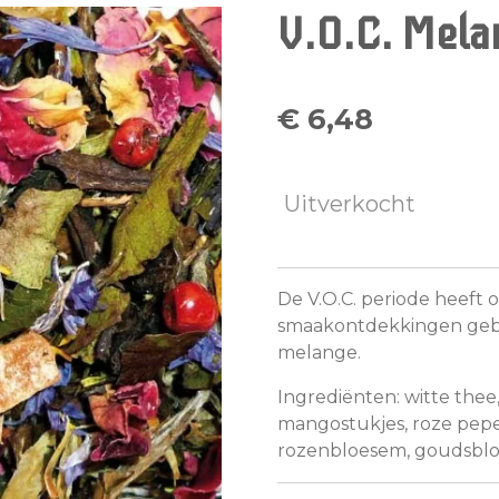
V.O.C. Mela
€ 6,48
Uitverkocht
De V.O.C. periode heeft 
smaakontdekkingen gebr
melange.
Ingrediënten: witte thee
mangostukjes, roze peper
rozenbloesem, goudsbl