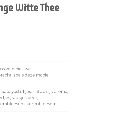
nge Witte Thee
ons vele nieuwe
acht, zoals deze mooie
, papayastukjes, natuurlijk aroma,
tjes, stukjes peer,
oembloesem, korenbloesem.