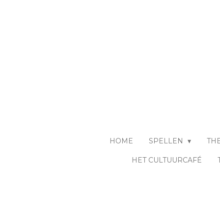
Ga
direct
naar
de
hoofdinhoud
HOME
SPELLEN
TH
HET CULTUURCAFÉ