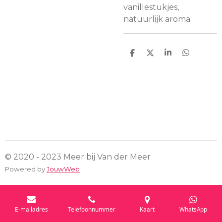
vanillestukjes,
natuurlijk aroma.
D
D
S
D
e
e
h
e
l
e
a
l
e
l
r
e
n
e
n
© 2020 - 2023 Meer bij Van der Meer
Powered by
JouwWeb
E-mailadres
Telefoonnummer
Kaart
WhatsApp