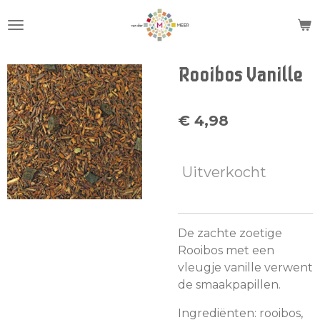
Ga
direct
naar
de
Rooibos Vanille
hoofdinhoud
€ 4,98
Uitverkocht
De zachte zoetige
Rooibos met een
vleugje vanille verwent
de smaakpapillen.
Ingrediënten: rooibos,