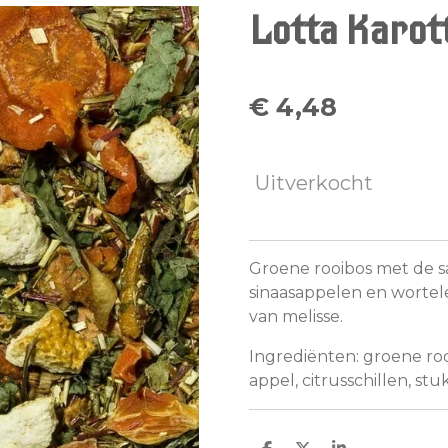
Lotta Karot
€ 4,48
Uitverkocht
Groene rooibos met de sa
sinaasappelen en wortele
van melisse.
Ingrediënten: groene rooi
appel, citrusschillen, stu