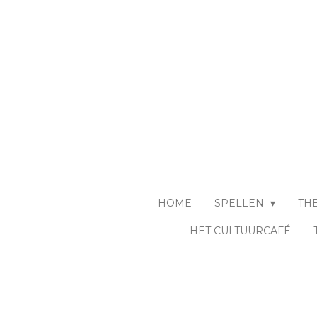
Ga
direct
naar
de
hoofdinhoud
HOME
SPELLEN
TH
HET CULTUURCAFÉ