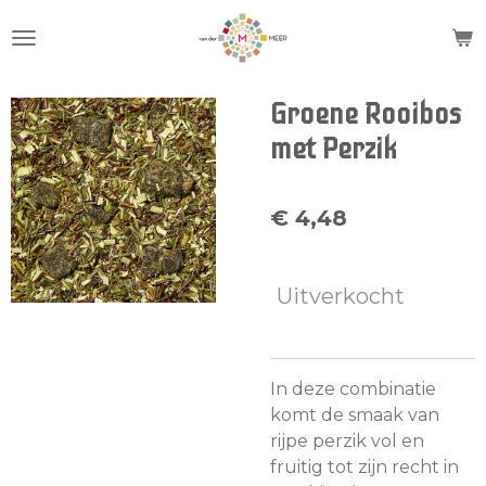
Ga
direct
naar
de
Groene Rooibos
hoofdinhoud
met Perzik
€ 4,48
Uitverkocht
In deze combinatie
komt de smaak van
rijpe perzik vol en
fruitig tot zijn recht in