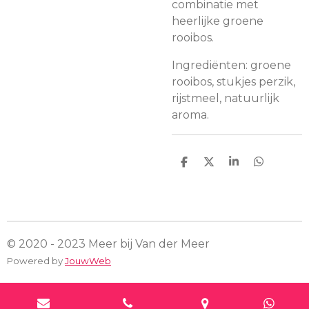
combinatie met
heerlijke groene
rooibos.
Ingrediënten: groene
rooibos, stukjes perzik,
rijstmeel, natuurlijk
aroma.
D
D
S
D
e
e
h
e
l
e
a
l
e
l
r
e
n
e
n
© 2020 - 2023 Meer bij Van der Meer
Powered by
JouwWeb