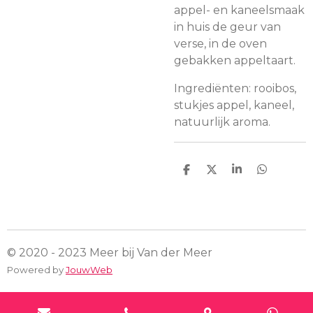
appel- en kaneelsmaak
in huis de geur van
verse, in de oven
gebakken appeltaart.
Ingrediënten: rooibos,
stukjes appel, kaneel,
natuurlijk aroma.
D
D
S
D
e
e
h
e
l
e
a
l
e
l
r
e
n
e
n
© 2020 - 2023 Meer bij Van der Meer
Powered by
JouwWeb