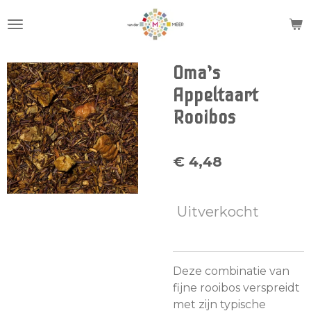
Ga
direct
naar
de
Oma’s
hoofdinhoud
Appeltaart
Rooibos
€ 4,48
Uitverkocht
Deze combinatie van
fijne rooibos verspreidt
met zijn typische