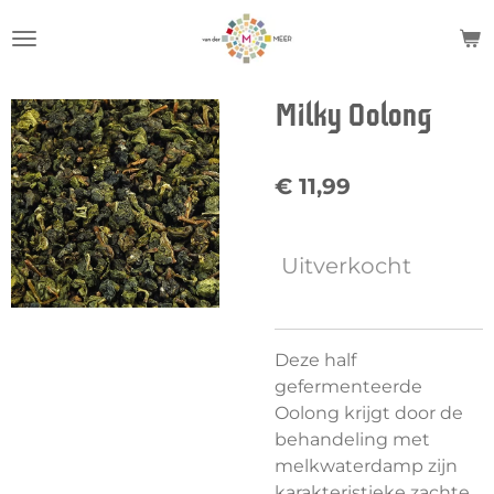
Ga
direct
naar
de
Milky Oolong
hoofdinhoud
€ 11,99
Uitverkocht
Deze half
gefermenteerde
Oolong krijgt door de
behandeling met
melkwaterdamp zijn
karakteristieke zachte