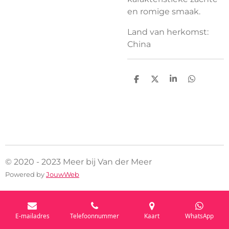
en romige smaak.
Land van herkomst:
China
D
D
S
D
e
e
h
e
l
e
a
l
e
l
r
e
n
e
n
© 2020 - 2023 Meer bij Van der Meer
Powered by
JouwWeb
E-mailadres
Telefoonnummer
Kaart
WhatsApp