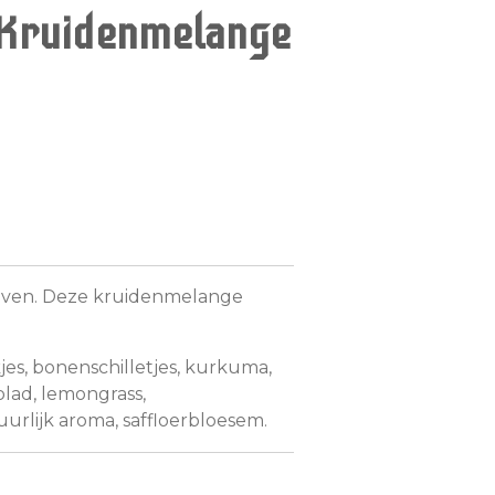
 Kruidenmelange
lijven. Deze kruidenmelange
jes, bonenschilletjes, kurkuma,
lad, lemongrass,
urlijk aroma, saffloerbloesem.