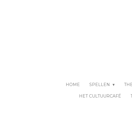
Ga
direct
naar
de
hoofdinhoud
HOME
SPELLEN
TH
HET CULTUURCAFÉ