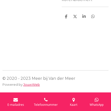
D
D
S
D
e
e
h
e
l
e
a
l
e
l
r
e
n
e
n
© 2020 - 2023 Meer bij Van der Meer
Powered by
JouwWeb
E-mailadres
Telefoonnummer
Kaart
WhatsApp