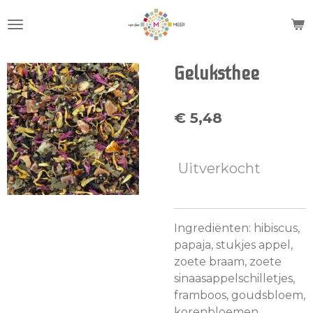
Ga
direct
naar
de
Geluksthee
hoofdinhoud
€ 5,48
Uitverkocht
Ingrediënten: hibiscus,
papaja, stukjes appel,
zoete braam, zoete
sinaasappelschilletjes,
framboos, goudsbloem,
korenbloemen.