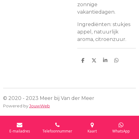
zonnige
vakantiedagen.
Ingrediënten: stukjes
appel, natuurlijk
aroma, citroenzuur.
D
D
S
D
e
e
h
e
l
e
a
l
e
l
r
e
n
e
n
© 2020 - 2023 Meer bij Van der Meer
Powered by
JouwWeb
E-mailadres
Telefoonnummer
Kaart
WhatsApp