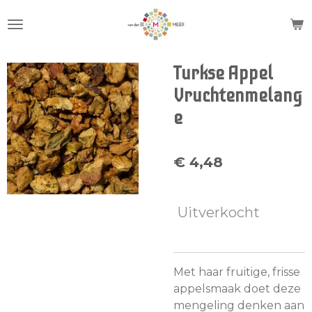
Ga
direct
naar
de
Turkse Appel
hoofdinhoud
Vruchtenmelang
e
€ 4,48
Uitverkocht
Met haar fruitige, frisse
appelsmaak doet deze
mengeling denken aan