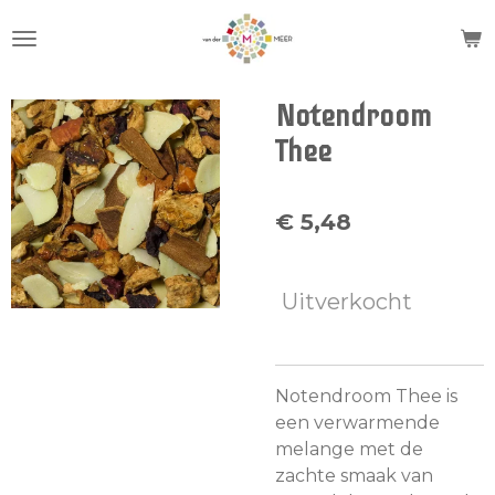
Ga
direct
naar
de
Notendroom
hoofdinhoud
Thee
€ 5,48
Uitverkocht
Notendroom Thee is
een verwarmende
melange met de
zachte smaak van