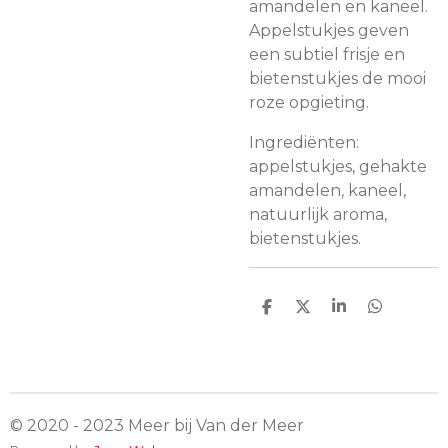
amandelen en kaneel.
Appelstukjes geven
een subtiel frisje en
bietenstukjes de mooi
roze opgieting.
Ingrediënten:
appelstukjes, gehakte
amandelen, kaneel,
natuurlijk aroma,
bietenstukjes.
D
D
S
D
e
e
h
e
l
e
a
l
e
l
r
e
n
e
n
© 2020 - 2023 Meer bij Van der Meer