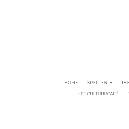
Ga
direct
naar
de
hoofdinhoud
HOME
SPELLEN
TH
HET CULTUURCAFÉ