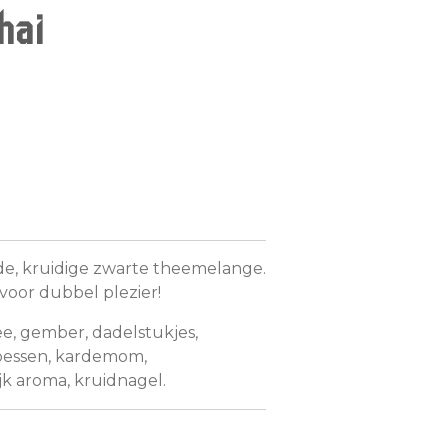
hai
e, kruidige zwarte theemelange.
 voor dubbel plezier!
e, gember, dadelstukjes,
bessen, kardemom,
ijk aroma, kruidnagel.