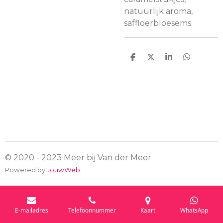
natuurlijk aroma,
saffloerbloesems.
D
D
S
D
e
e
h
e
l
e
a
l
e
l
r
e
n
e
n
© 2020 - 2023 Meer bij Van der Meer
Powered by
JouwWeb
E-mailadres
Telefoonnummer
Kaart
WhatsApp