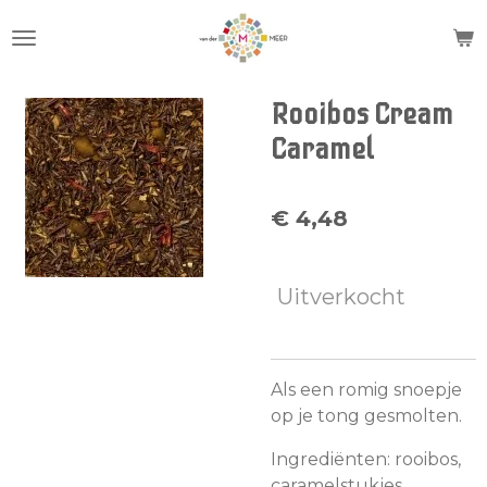
Ga
direct
naar
de
Rooibos Cream
hoofdinhoud
Caramel
€ 4,48
Uitverkocht
Als een romig snoepje
op je tong gesmolten.
Ingrediënten: rooibos,
caramelstukjes,