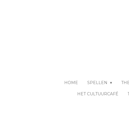
Ga
direct
naar
de
hoofdinhoud
HOME
SPELLEN
TH
HET CULTUURCAFÉ