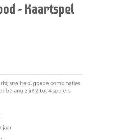
ood - Kaartspel
rbij snelheid, goede combinaties
t belang zijn! 2 tot 4 spelers.
n
 jaar