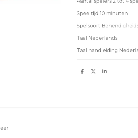
Aantal spelers 2 tot 4 sp
Speeltijd 10 minuten
Spelsoort Behendigheid
Taal Nederlands
Taal handleiding Nederl
D
D
S
e
e
h
l
e
a
e
l
r
n
e
Meer