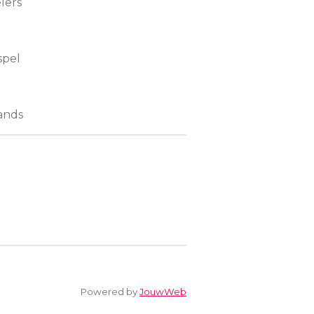
elers
spel
ands
Powered by
JouwWeb