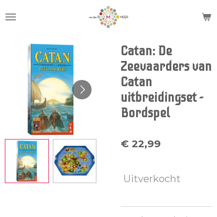
Ga
direct
naar
de
Catan: De
hoofdinhoud
Zeevaarders van
Catan
uitbreidingset -
Bordspel
€ 22,99
Uitverkocht