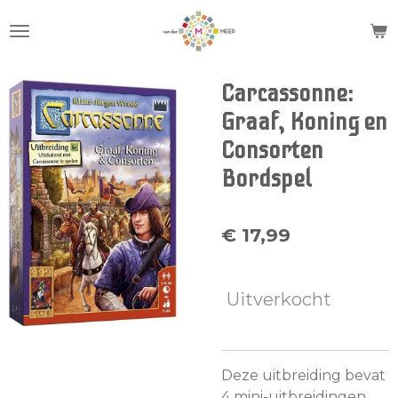
Ga
direct
naar
de
Carcassonne:
hoofdinhoud
Graaf, Koning en
Consorten
Bordspel
€ 17,99
Uitverkocht
Deze uitbreiding bevat
4 mini-uitbreidingen,