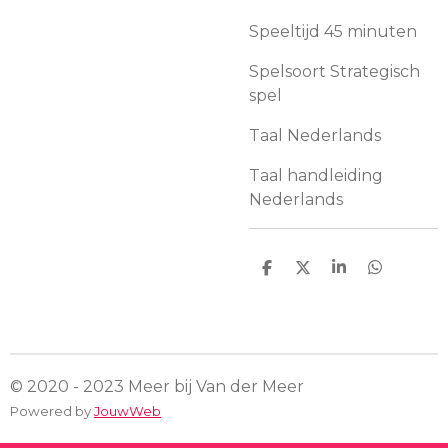
Speeltijd 45 minuten
Spelsoort Strategisch
spel
Taal Nederlands
Taal handleiding
Nederlands
D
D
S
D
e
e
h
e
l
e
a
l
e
l
r
e
n
e
n
© 2020 - 2023 Meer bij Van der Meer
Powered by
JouwWeb