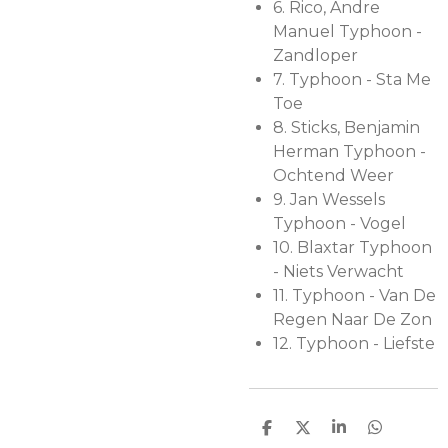
6.
Rico, Andre
Manuel Typhoon -
Zandloper
7.
Typhoon - Sta Me
Toe
8.
Sticks, Benjamin
Herman Typhoon -
Ochtend Weer
9.
Jan Wessels
Typhoon - Vogel
10.
Blaxtar Typhoon
- Niets Verwacht
11.
Typhoon - Van De
Regen Naar De Zon
12.
Typhoon - Liefste
D
D
S
D