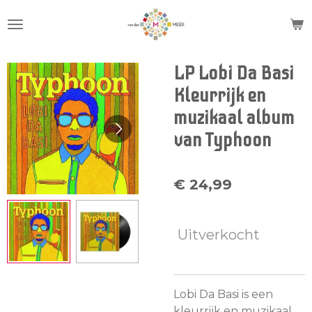
Ga
direct
naar
de
LP Lobi Da Basi
hoofdinhoud
Kleurrijk en
muzikaal album
van Typhoon
€ 24,99
Uitverkocht
Lobi Da Basi is een
kleurrijk en muzikaal