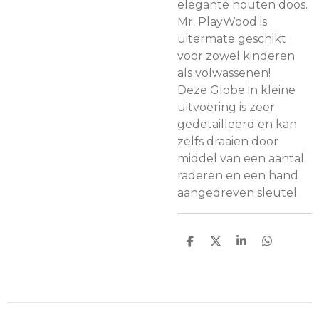
elegante houten doos.
Mr. PlayWood is
uitermate geschikt
voor zowel kinderen
als volwassenen!
Deze Globe in kleine
uitvoering is zeer
gedetailleerd en kan
zelfs draaien door
middel van een aantal
raderen en een hand
aangedreven sleutel.
D
D
S
D
e
e
h
e
l
e
a
l
e
l
r
e
n
e
n