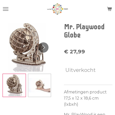
Ga
direct
naar
de
Mr. Playwood
hoofdinhoud
Globe
€ 27,99
Uitverkocht
Afmetingen product
17,5 x 12 x 18,6 cm
(lxbxh)
Mr. PlayWood is een