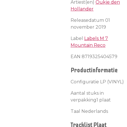
Artiest(en)
Oukje den
Hollander
Releasedatum 01
november 2019
Label
Labels M 7
Mountain Reco
EAN 8719325404579
Productinformatie
Configuratie LP (VINYL)
Aantal stuks in
verpakking1 plaat
Taal Nederlands
Tracklist Plaat