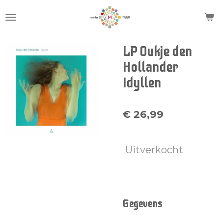
Ga
direct
naar
de
LP Oukje den
hoofdinhoud
Hollander
Idyllen
€ 26,99
Uitverkocht
Gegevens