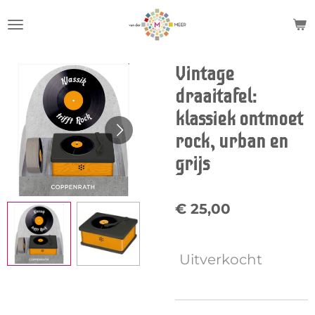
Ga
direct
naar
de
Vintage
hoofdinhoud
draaitafel:
klassiek ontmoet
rock, urban en
grijs
€ 25,00
Uitverkocht