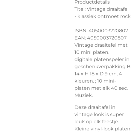
Productdetails
Titel: Vintage draaitafel
- klassiek ontmoet rock
ISBN: 4050003720807
EAN: 4050003720807
Vintage draaitafel met
10 mini platen.
digitale platenspeler in
geschenkverpakking B
14 x H 18 x D 9 cm, 4
kleuren. ; 10 mini-
platen met elk 40 sec.
Muziek.
Deze draaitafel in
vintage look is super
leuk op elk feestje.
Kleine vinyl-look platen