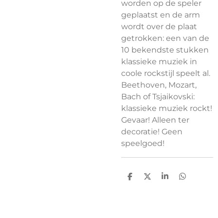
worden op de speler
geplaatst en de arm
wordt over de plaat
getrokken: een van de
10 bekendste stukken
klassieke muziek in
coole rockstijl speelt al.
Beethoven, Mozart,
Bach of Tsjaikovski:
klassieke muziek rockt!
Gevaar! Alleen ter
decoratie! Geen
speelgoed!
D
D
S
D
e
e
h
e
l
e
a
l
e
l
r
e
n
e
n