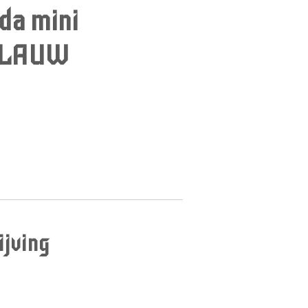
da mini
BLAUW
jving