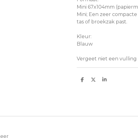
Mini 67x104mm (papierm
Mini; Een zeer compacte 
tas of broekzak past.
Kleur:
Blauw
Vergeet niet een vulling
D
D
S
e
e
h
l
e
a
e
l
r
n
e
Meer