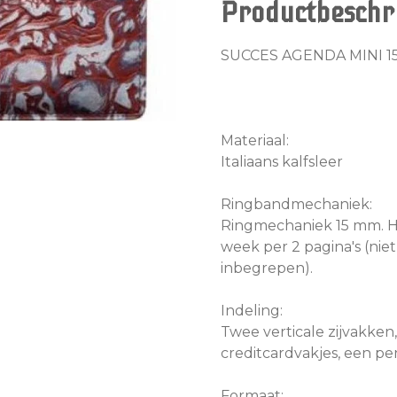
Productbeschri
SUCCES AGENDA MINI 
Materiaal:
Italiaans kalfsleer
Ringbandmechaniek:
Ringmechaniek 15 mm. Hi
week per 2 pagina's (niet
inbegrepen).
Indeling:
Twee verticale zijvakken,
creditcardvakjes, een pe
Formaat: