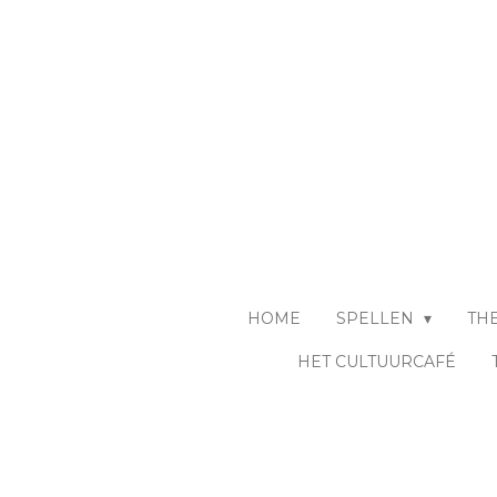
Ga
direct
naar
de
hoofdinhoud
HOME
SPELLEN
TH
HET CULTUURCAFÉ