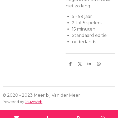
niet zo lang.
5 - 99 jaar
2 tot 5 spelers
15 minuten
Standaard editie
nederlands
D
D
S
D
e
e
h
e
l
e
a
l
e
l
r
e
n
e
n
© 2020 - 2023 Meer bij Van der Meer
Powered by
JouwWeb