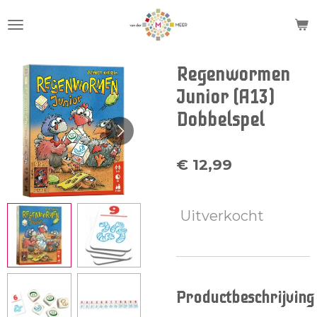
Ga
direct
naar
de
Regenwormen
hoofdinhoud
Junior (A13)
Dobbelspel
€ 12,99
Uitverkocht
Productbeschrijving