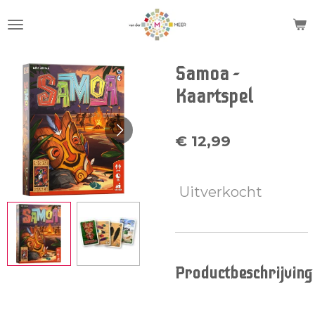
Ga
direct
naar
de
Samoa -
hoofdinhoud
Kaartspel
€ 12,99
Uitverkocht
Productbeschrijving