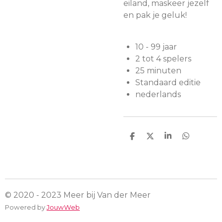
eiland, maskeer jezelf
en pak je geluk!
10 - 99 jaar
2 tot 4 spelers
25 minuten
Standaard editie
nederlands
D
D
S
D
e
e
h
e
l
e
a
l
e
l
r
e
n
e
n
© 2020 - 2023 Meer bij Van der Meer
Powered by
JouwWeb