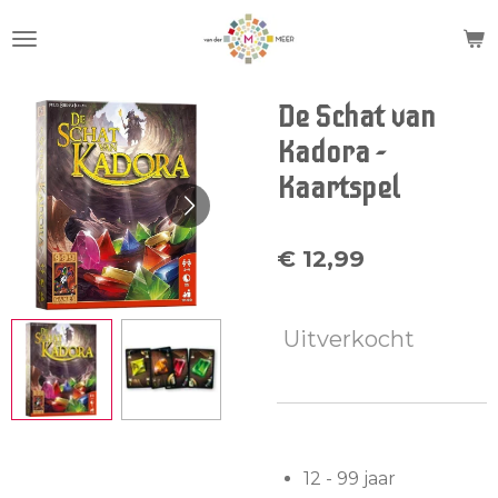
Ga
direct
naar
de
De Schat van
hoofdinhoud
Kadora -
Kaartspel
€ 12,99
Uitverkocht
12 - 99 jaar