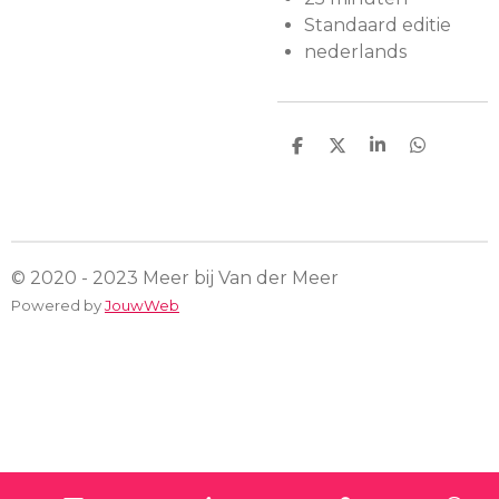
Standaard editie
nederlands
D
D
S
D
e
e
h
e
l
e
a
l
e
l
r
e
n
e
n
© 2020 - 2023 Meer bij Van der Meer
Powered by
JouwWeb