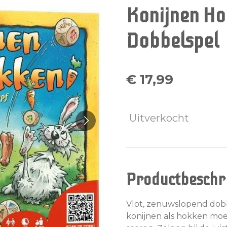
Konijnen Ho
Dobbelspel
€ 17,99
Uitverkocht
Productbeschri
Vlot, zenuwslopend dobb
konijnen als hokken mo