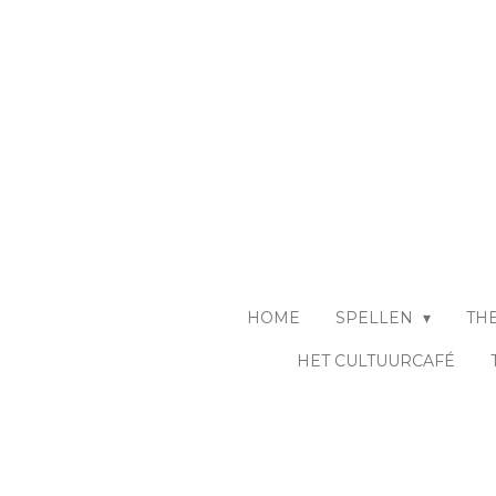
Ga
direct
naar
de
hoofdinhoud
HOME
SPELLEN
TH
HET CULTUURCAFÉ