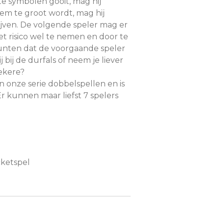
ste symbolen gooit, mag hij
hem te groot wordt, mag hij
jven. De volgende speler mag er
t risico wel te nemen en door te
unten dat de voorgaande speler
 bij de durfals of neem je liever
ekere?
in onze serie dobbelspellen en is
Er kunnen maar liefst 7 spelers
cketspel