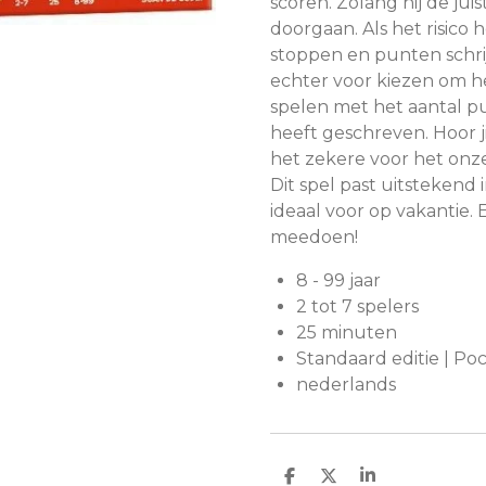
scoren. Zolang hij de jui
doorgaan. Als het risico 
stoppen en punten schri
echter voor kiezen om he
spelen met het aantal p
heeft geschreven. Hoor jij
het zekere voor het onz
Dit spel past uitstekend 
ideaal voor op vakantie. 
meedoen!
8 - 99 jaar
2 tot 7 spelers
25 minuten
Standaard editie | Po
nederlands
D
D
S