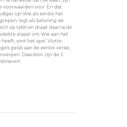
n. Afhankelijk van de kaart zijn
de voorwaarden voor. En dat
diger op! Wie als eerste het
grepen, legt als beloning de
ich op tafel en draait daarna de
edekte stapel om. Wie aan het
heeft, wint het spel. Vlotte
gels gelijk aan de eerste versie,
rwerpen. Daardoor zijn de 2
mbineren!