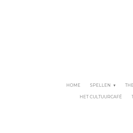
Ga
direct
naar
de
hoofdinhoud
HOME
SPELLEN
TH
HET CULTUURCAFÉ