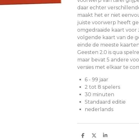
voorwerp van tafel grijpe
daar echter verschillen
maakt het er niet eenvou
juiste voorwerp heeft ge
omgedraaide kaart voor z
volgende kaart van de g
einde de meeste kaarten 
Geesten 2.0 is qua spelre
maar bevat 5 andere voo
versies met elkaar te co
6 - 99 jaar
2 tot 8 spelers
30 minuten
Standaard editie
nederlands
D
D
S