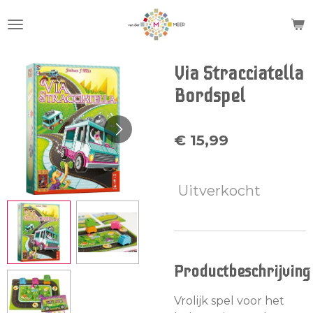
Ga
direct
naar
de
Via Stracciatella
hoofdinhoud
Bordspel
€ 15,99
Uitverkocht
Productbeschrijving
Vrolijk spel voor het