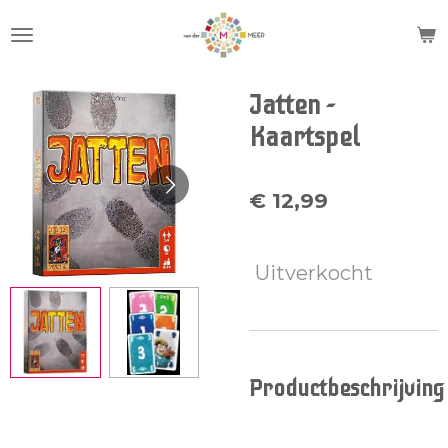
Ga
direct
naar
de
Jatten -
hoofdinhoud
Kaartspel
€ 12,99
Uitverkocht
Productbeschrijving