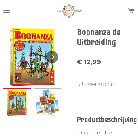
Ga
direct
naar
de
Boonanza de
hoofdinhoud
Uitbreiding
€ 12,99
Uitverkocht
Productbeschrijving
"Boonanza De