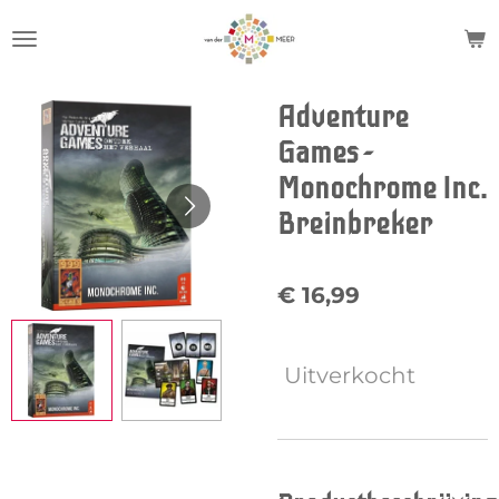
Ga
direct
naar
de
Adventure
hoofdinhoud
Games -
Monochrome Inc.
Breinbreker
€ 16,99
Uitverkocht