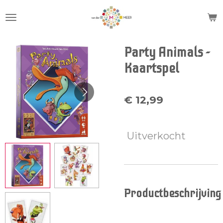
Ga
direct
naar
de
Party Animals -
hoofdinhoud
Kaartspel
€ 12,99
Uitverkocht
Productbeschrijving