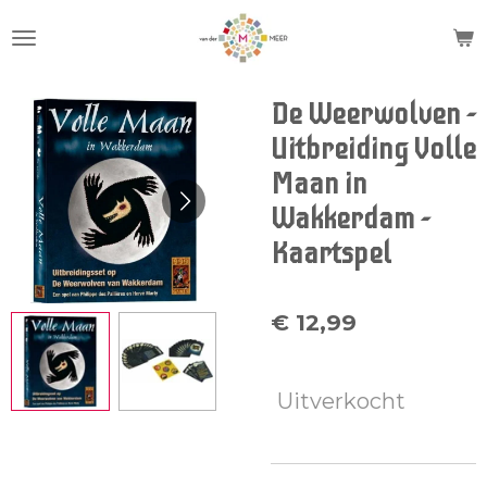
Ga
direct
naar
de
De Weerwolven -
hoofdinhoud
Uitbreiding Volle
Maan in
Wakkerdam -
Kaartspel
€ 12,99
Uitverkocht