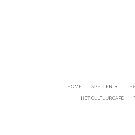
Ga
direct
naar
de
hoofdinhoud
HOME
SPELLEN
TH
HET CULTUURCAFÉ