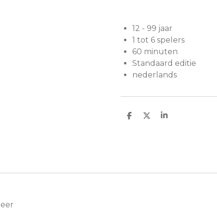
12 - 99 jaar
1 tot 6 spelers
60 minuten
Standaard editie
nederlands
D
D
S
e
e
h
l
e
a
e
l
r
n
e
Meer