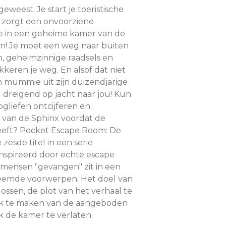
geweest. Je start je toeristische
g zorgt een onvoorziene
je in een geheime kamer van de
en! Je moet een weg naar buiten
en, geheimzinnige raadsels en
keren je weg. En alsof dat niet
n mummie uit zijn duizendjarige
u dreigend op jacht naar jou! Kun
ogliefen ontcijferen en
 van de Sphinx voordat de
eft? Pocket Escape Room: De
 zesde titel in een serie
ïnspireerd door echte escape
mensen "gevangen" zit in een
reemde voorwerpen. Het doel van
 lossen, de plot van het verhaal te
uik te maken van de aangeboden
k de kamer te verlaten.