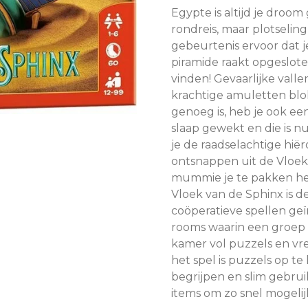
Egypte is altijd je droom 
rondreis, maar plotselin
gebeurtenis ervoor dat 
piramide raakt opgeslot
vinden! Gevaarlijke vall
krachtige amuletten blok
genoeg is, heb je ook ee
slaap gewekt en die is n
je de raadselachtige hiër
ontsnappen uit de Vloek
mummie je te pakken he
Vloek van de Sphinx is de
coöperatieve spellen ge
rooms waarin een groep 
kamer vol puzzels en v
het spel is puzzels op te
begrijpen en slim gebr
items om zo snel mogelij