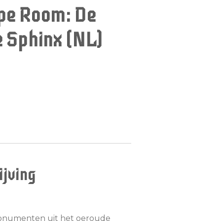
pe Room: De
e Sphinx (NL)
jving
onumenten uit het oeroude