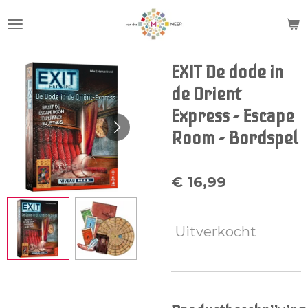
Ga
direct
naar
de
EXIT De dode in
hoofdinhoud
de Orient
Express - Escape
Room - Bordspel
€ 16,99
Uitverkocht