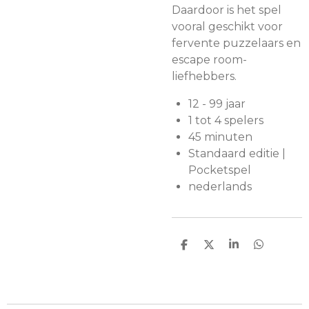
Daardoor is het spel
vooral geschikt voor
fervente puzzelaars en
escape room-
liefhebbers.
12 - 99 jaar
1 tot 4 spelers
45 minuten
Standaard editie |
Pocketspel
nederlands
D
D
S
D
e
e
h
e
l
e
a
l
e
l
r
e
n
e
n