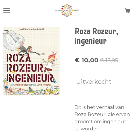
Ga
direct
naar
de
Roza Rozeur,
hoofdinhoud
ingenieur
€ 10,00
€ 13,95
Uitverkocht
Dit is het verhaal van
Roza Rozeur, die ervan
droomt om ingenieur
te worden.