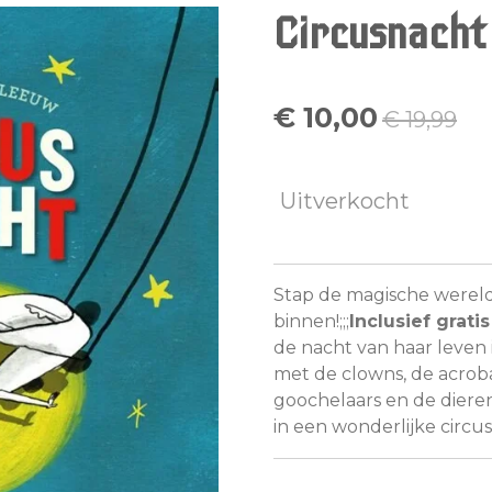
Circusnacht
€ 10,00
€ 19,99
Uitverkocht
Stap de magische wereld
binnen!;;;
Inclusief gratis
de nacht van haar leven 
met de clowns, de acroba
goochelaars en de dier
in een wonderlijke circu