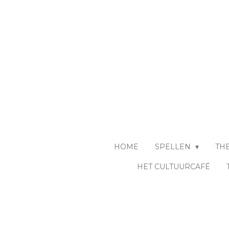
Ga
direct
naar
de
hoofdinhoud
HOME
SPELLEN
TH
HET CULTUURCAFÉ