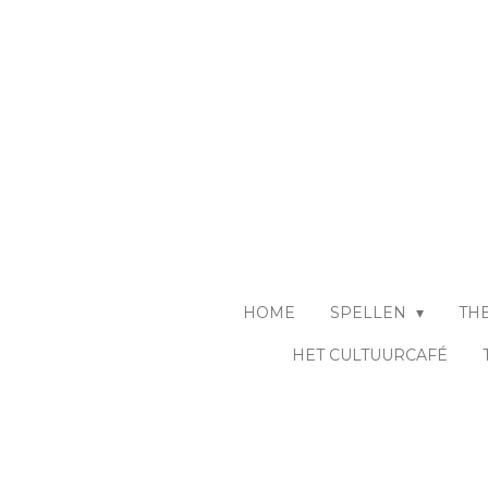
Ga
direct
naar
de
hoofdinhoud
HOME
SPELLEN
TH
HET CULTUURCAFÉ