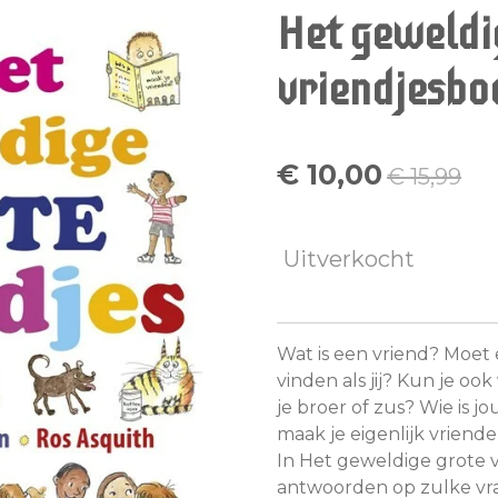
Het geweldi
vriendjesbo
€ 10,00
€ 15,99
Uitverkocht
Wat is een vriend? Moet
vinden als jij? Kun je oo
je broer of zus? Wie is j
maak je eigenlijk vriend
In
Het geweldige grote 
antwoorden op zulke vra