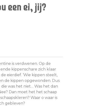
u een ei, jij?
entine is verdwenen. Op de
lende kippenschare zich klaar
e eierdief. ‘Wie kippen steelt,
oepen de kippen opgewonden. Dus
r die was het niet… Was het dan
Nee? Dan moet het het schaap
n schaapskleren? Waar o waar is
och gebleven?