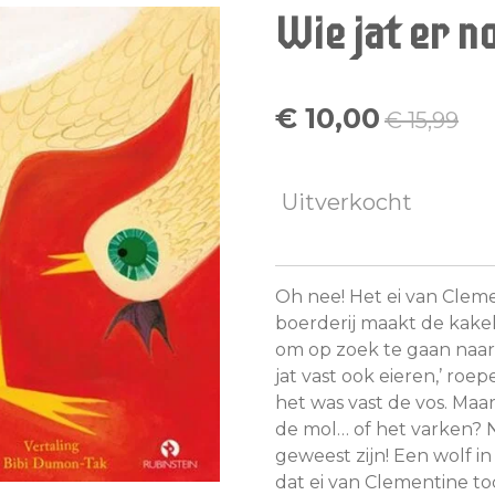
Wie jat er no
€ 10,00
€ 15,99
Uitverkocht
Oh nee! Het ei van Clem
boerderij maakt de kake
om op zoek te gaan naar d
jat vast ook eieren,’ r
het was vast de vos. Maa
de mol… of het varken? 
geweest zijn! Een wolf i
dat ei van Clementine t