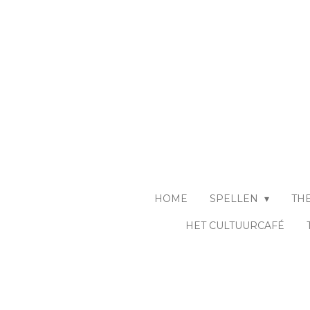
Ga
direct
naar
de
hoofdinhoud
HOME
SPELLEN
TH
HET CULTUURCAFÉ