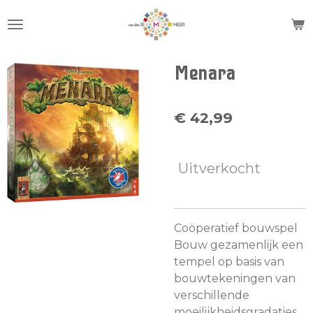
Ga
direct
naar
de
Menara
hoofdinhoud
€ 42,99
Uitverkocht
Coöperatief bouwspel
Bouw gezamenlijk een
tempel op basis van
bouwtekeningen van
verschillende
moeilijkheidsgradaties.