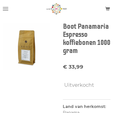
Ga
direct
naar
de
Boot Panamaria
hoofdinhoud
Espresso
koffiebonen 1000
gram
€ 33,99
Uitverkocht
Land van herkomst:
Panama.