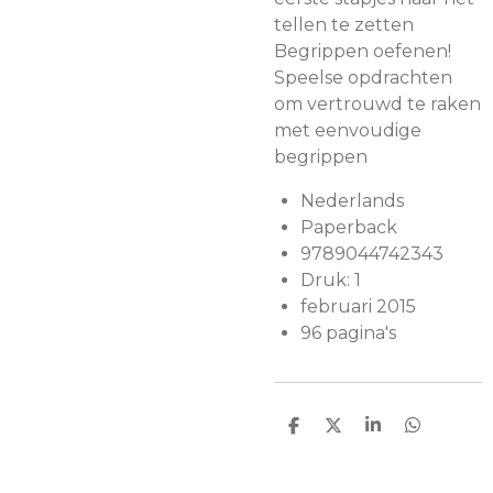
tellen te zetten
Begrippen oefenen!
Speelse opdrachten
om vertrouwd te raken
met eenvoudige
begrippen
Nederlands
Paperback
9789044742343
Druk: 1
februari 2015
96 pagina's
D
D
S
D
e
e
h
e
l
e
a
l
e
l
r
e