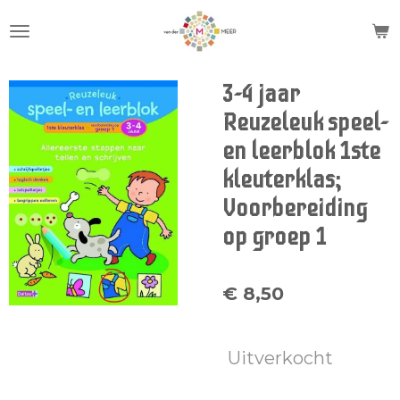
Ga
direct
naar
de
3-4 jaar
hoofdinhoud
Reuzeleuk speel-
en leerblok 1ste
kleuterklas;
Voorbereiding
op groep 1
€ 8,50
Uitverkocht