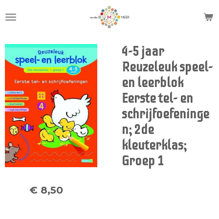
Ga
direct
naar
de
4-5 jaar
hoofdinhoud
Reuzeleuk speel-
en leerblok
Eerste tel- en
schrijfoefeninge
n; 2de
kleuterklas;
Groep 1
€ 8,50