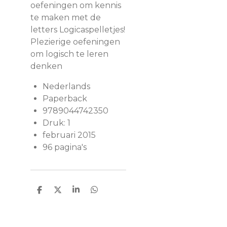
oefeningen om kennis
te maken met de
letters Logicaspelletjes!
Plezierige oefeningen
om logisch te leren
denken
Nederlands
Paperback
9789044742350
Druk: 1
februari 2015
96 pagina's
D
D
S
D
e
e
h
e
l
e
a
l
e
l
r
e
n
e
n