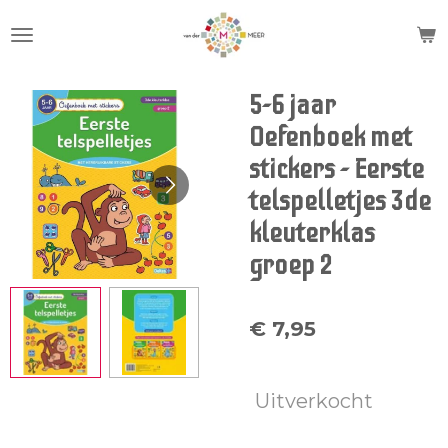
Ga
direct
naar
de
5-6 jaar
hoofdinhoud
Oefenboek met
stickers - Eerste
telspelletjes 3de
kleuterklas
groep 2
€ 7,95
Uitverkocht