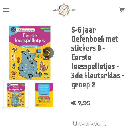
Ga
direct
naar
de
5-6 jaar
hoofdinhoud
Oefenboek met
stickers 0 -
Eerste
leesspelletjes -
3de kleuterklas -
groep 2
€ 7,95
Uitverkocht