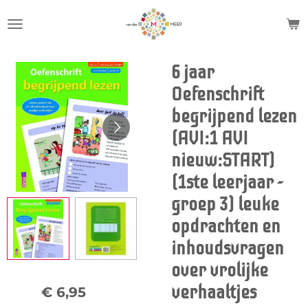
Ga
direct
naar
de
6 jaar
hoofdinhoud
Oefenschrift
begrijpend lezen
(AVI:1 AVI
nieuw:START)
(1ste leerjaar -
groep 3) leuke
opdrachten en
inhoudsvragen
over vrolijke
verhaaltjes
€ 6,95