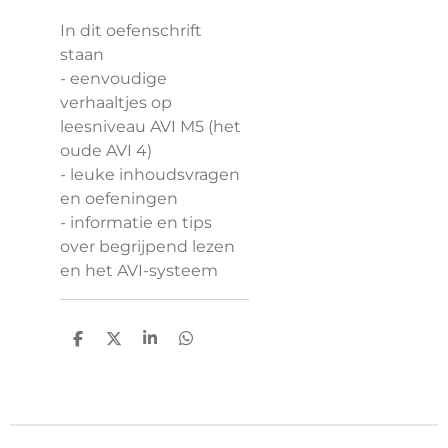
In dit oefenschrift
staan
- eenvoudige
verhaaltjes op
leesniveau AVI M5 (het
oude AVI 4)
- leuke inhoudsvragen
en oefeningen
- informatie en tips
over begrijpend lezen
en het AVI-systeem
D
D
S
D
e
e
h
e
l
e
a
l
e
l
r
e
n
e
n