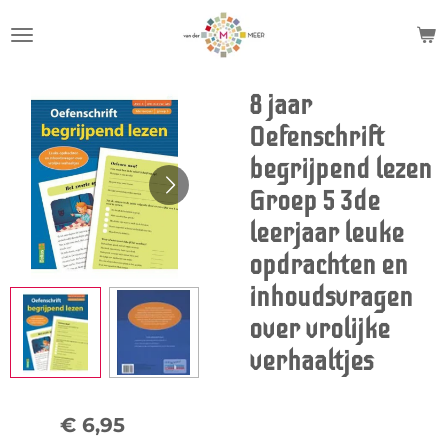
Ga
direct
naar
de
8 jaar
hoofdinhoud
Oefenschrift
begrijpend lezen
Groep 5 3de
leerjaar leuke
opdrachten en
inhoudsvragen
over vrolijke
verhaaltjes
€ 6,95