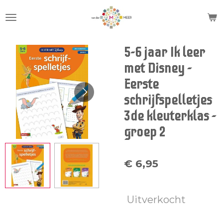
Ga
direct
naar
de
5-6 jaar Ik leer
hoofdinhoud
met Disney -
Eerste
schrijfspelletjes
3de kleuterklas -
groep 2
€ 6,95
Uitverkocht